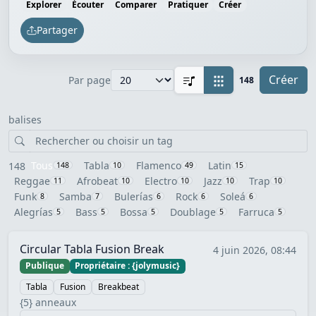
Explorer
Écouter
Comparer
Pratiquer
Créer
Partager
Créer
Par page
148
balises
Tous
Tabla
Flamenco
Latin
148
148
10
49
15
Reggae
Afrobeat
Electro
Jazz
Trap
11
10
10
10
10
Funk
Samba
Bulerías
Rock
Soleá
8
7
6
6
6
Alegrías
Bass
Bossa
Doublage
Farruca
5
5
5
5
5
Circular Tabla Fusion Break
4 juin 2026, 08:44
Publique
Propriétaire : {jolymusic}
Tabla
Fusion
Breakbeat
{5} anneaux