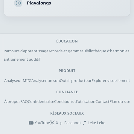
Playalongs
ÉDUCATION
Parcours d’apprentissage
Accords et gammes
Bibliothèque d’harmonies
Entraînement auditif
PRODUIT
Analyseur MIDI
Analyser un son
Outils producteur
Explorer visuellement
CONFIANCE
À propos
FAQ
Confidentialité
Conditions d'utilisation
Contact
Plan du site
RÉSEAUX SOCIAUX
YouTube
X
Facebook
Leke Leke