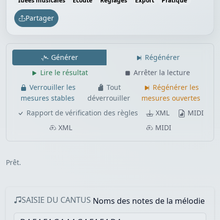
Idées musicales
Écoute
Réglages
Export
Pratique
Partager
Générer
Régénérer
Lire le résultat
Arrêter la lecture
Verrouiller les
Tout
Régénérer les
mesures stables
déverrouiller
mesures ouvertes
Rapport de vérification des règles
XML
MIDI
XML
MIDI
Prêt.
SAISIE DU CANTUS
Noms des notes de la mélodie