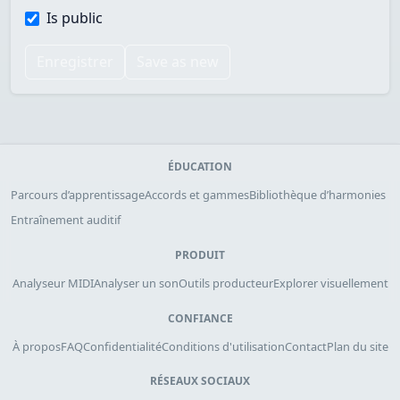
Is public
Enregistrer
Save as new
ÉDUCATION
Parcours d’apprentissage
Accords et gammes
Bibliothèque d’harmonies
Entraînement auditif
PRODUIT
Analyseur MIDI
Analyser un son
Outils producteur
Explorer visuellement
CONFIANCE
À propos
FAQ
Confidentialité
Conditions d'utilisation
Contact
Plan du site
RÉSEAUX SOCIAUX