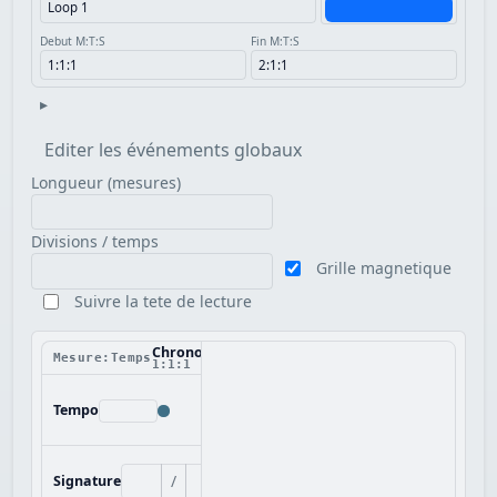
Debut M:T:S
Fin M:T:S
▸
Editer les événements globaux
Longueur (mesures)
Divisions / temps
Grille magnetique
Suivre la tete de lecture
Chronologie
Mesure:Temps
1:1:1
Tempo
/
Signature