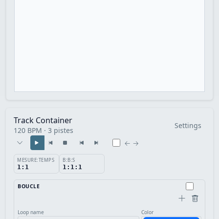
Track Container
Settings
120 BPM · 3 pistes
← →
MESURE:TEMPS
B:B:S
1:1
1:1:1
BOUCLE
Loop name
Color