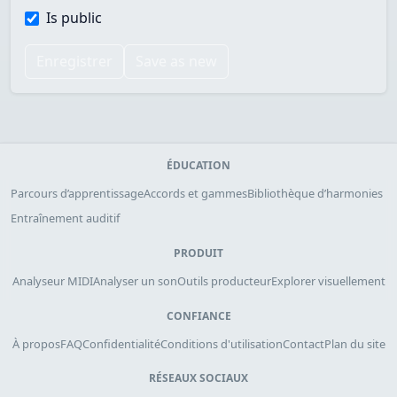
Is public
Enregistrer
Save as new
ÉDUCATION
Parcours d’apprentissage
Accords et gammes
Bibliothèque d’harmonies
Entraînement auditif
PRODUIT
Analyseur MIDI
Analyser un son
Outils producteur
Explorer visuellement
CONFIANCE
À propos
FAQ
Confidentialité
Conditions d'utilisation
Contact
Plan du site
RÉSEAUX SOCIAUX