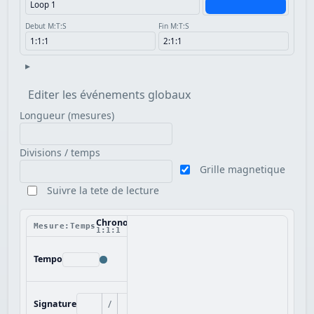
Debut M:T:S
Fin M:T:S
▸
Editer les événements globaux
Longueur (mesures)
Divisions / temps
Grille magnetique
Suivre la tete de lecture
Chronologie
Mesure:Temps
1:1:1
Tempo
/
Signature