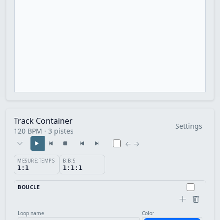
Track Container
Settings
120 BPM · 3 pistes
← →
MESURE:TEMPS
B:B:S
1:1
1:1:1
BOUCLE
Loop name
Color