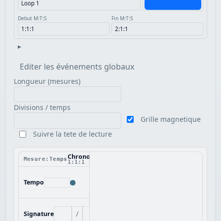
Debut M:T:S
Fin M:T:S
▸
Editer les événements globaux
Longueur (mesures)
Divisions / temps
Grille magnetique
Suivre la tete de lecture
Chronologie
Mesure:Temps
1:1:1
Tempo
/
Signature