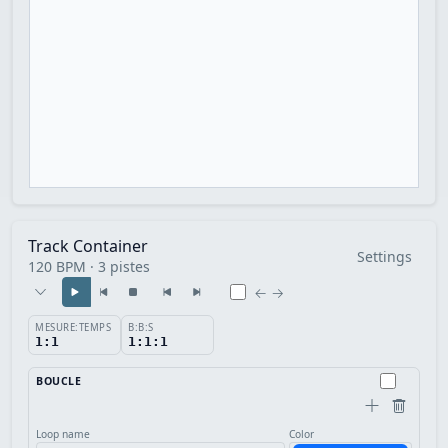
Track Container
Settings
120 BPM · 3 pistes
← →
MESURE:TEMPS
B:B:S
1:1
1:1:1
BOUCLE
Loop name
Color