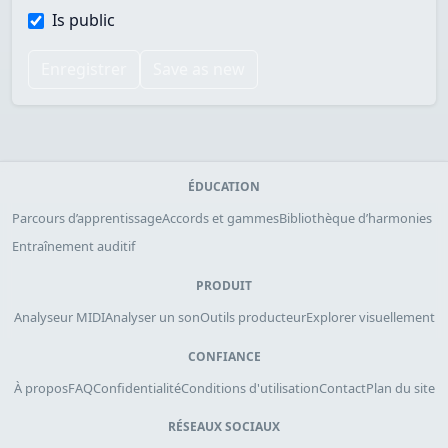
Is public
Enregistrer
Save as new
ÉDUCATION
Parcours d’apprentissage
Accords et gammes
Bibliothèque d’harmonies
Entraînement auditif
PRODUIT
Analyseur MIDI
Analyser un son
Outils producteur
Explorer visuellement
CONFIANCE
À propos
FAQ
Confidentialité
Conditions d'utilisation
Contact
Plan du site
RÉSEAUX SOCIAUX