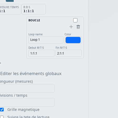
MESURE:TEMPS
B:B:S
1:1
1:1:1
BOUCLE
Loop name
Color
Debut M:T:S
Fin M:T:S
▸
Editer les événements globaux
ongueur (mesures)
ivisions / temps
Grille magnetique
Suivre la tete de lecture