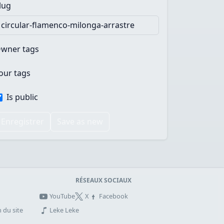
lug
wner tags
our tags
Is public
Enregistrer
Save as new
RÉSEAUX SOCIAUX
YouTube
X
Facebook
 du site
Leke Leke