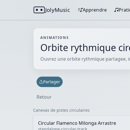
JolyMusic
Apprendre
Prat
ANIMATIONS
Orbite rythmique cir
Ouvrez une orbite rythmique partagee, ins
Partager
Retour
Canevas de pistes circulaires
Circular Flamenco Milonga Arrastre
standalone-circular-track