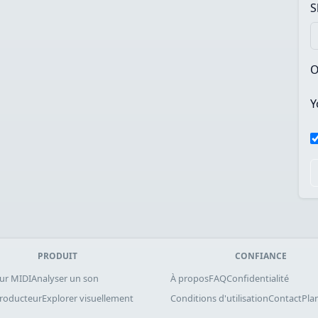
S
O
Y
PRODUIT
CONFIANCE
ur MIDI
Analyser un son
À propos
FAQ
Confidentialité
producteur
Explorer visuellement
Conditions d'utilisation
Contact
Plan