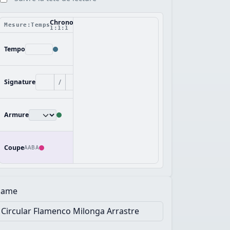
Chronologie
Mesure:Temps
1:1:1
Tempo
/
Signature
Armure
Coupe
AABA
ame