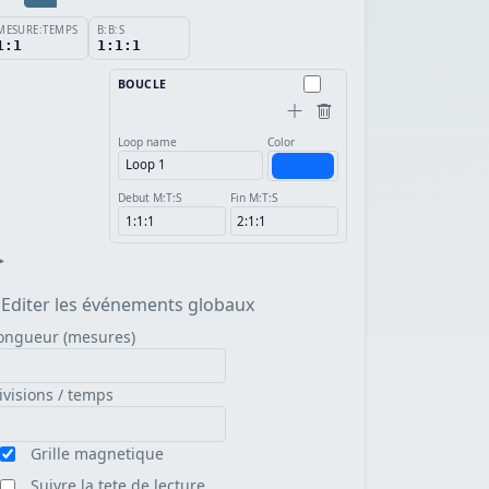
MESURE:TEMPS
B:B:S
1:1
1:1:1
BOUCLE
Loop name
Color
Debut M:T:S
Fin M:T:S
▸
Editer les événements globaux
ongueur (mesures)
ivisions / temps
Grille magnetique
Suivre la tete de lecture