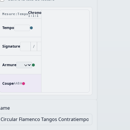
Chronologie
Mesure:Temps
1:1:1
Tempo
/
Signature
Armure
Coupe
AABA
ame