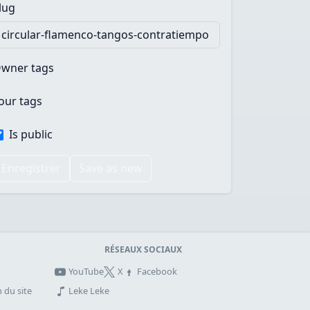
lug
wner tags
our tags
Is public
Enregistrer
Save as new
RÉSEAUX SOCIAUX
YouTube
X
Facebook
 du site
Leke Leke