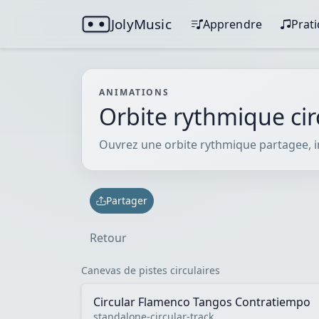
JolyMusic
Apprendre
Prat
ANIMATIONS
Orbite rythmique cir
Ouvrez une orbite rythmique partagee, ins
Partager
Retour
Canevas de pistes circulaires
Circular Flamenco Tangos Contratiempo
standalone-circular-track