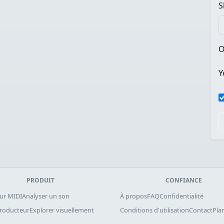
S
O
Y
PRODUIT
CONFIANCE
ur MIDI
Analyser un son
À propos
FAQ
Confidentialité
producteur
Explorer visuellement
Conditions d'utilisation
Contact
Plan