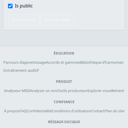
Is public
Enregistrer
Save as new
ÉDUCATION
Parcours d’apprentissage
Accords et gammes
Bibliothèque d’harmonies
Entraînement auditif
PRODUIT
Analyseur MIDI
Analyser un son
Outils producteur
Explorer visuellement
CONFIANCE
À propos
FAQ
Confidentialité
Conditions d'utilisation
Contact
Plan du site
RÉSEAUX SOCIAUX