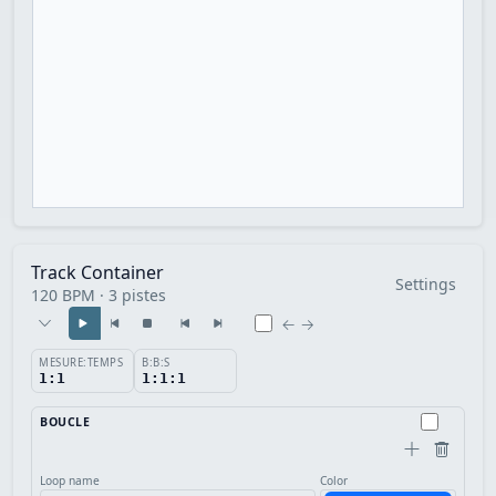
Track Container
Settings
120 BPM · 3 pistes
← →
MESURE:TEMPS
B:B:S
1:1
1:1:1
BOUCLE
Loop name
Color