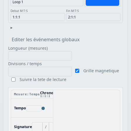
Debut M:T:S
Fin M:T:S
▸
Editer les événements globaux
Longueur (mesures)
Divisions / temps
Grille magnetique
Suivre la tete de lecture
Chronologie
Mesure:Temps
1:1:1
Tempo
/
Signature