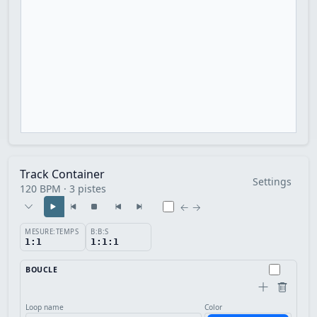
Track Container
Settings
120 BPM · 3 pistes
← →
MESURE:TEMPS
B:B:S
1:1
1:1:1
BOUCLE
Loop name
Color