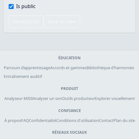
Is public
Enregistrer
Save as new
ÉDUCATION
Parcours d’apprentissage
Accords et gammes
Bibliothèque d’harmonies
Entraînement auditif
PRODUIT
Analyseur MIDI
Analyser un son
Outils producteur
Explorer visuellement
CONFIANCE
À propos
FAQ
Confidentialité
Conditions d'utilisation
Contact
Plan du site
RÉSEAUX SOCIAUX