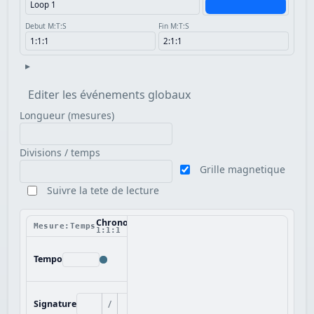
Debut M:T:S
Fin M:T:S
▸
Editer les événements globaux
Longueur (mesures)
Divisions / temps
Grille magnetique
Suivre la tete de lecture
Chronologie
Mesure:Temps
1:1:1
Tempo
/
Signature