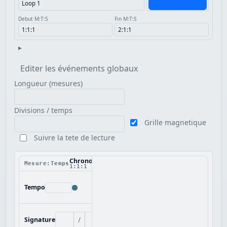
Debut M:T:S
Fin M:T:S
▸
Editer les événements globaux
Longueur (mesures)
Divisions / temps
Grille magnetique
Suivre la tete de lecture
Chronologie
Mesure:Temps
1:1:1
Tempo
/
Signature