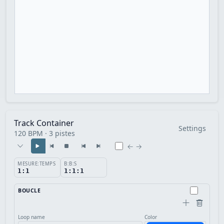
Track Container
Settings
120 BPM · 3 pistes
← →
MESURE:TEMPS
B:B:S
1:1
1:1:1
BOUCLE
Loop name
Color