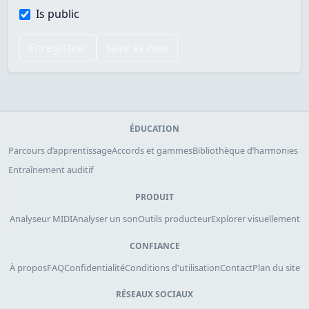
Is public
Enregistrer
Save as new
ÉDUCATION
Parcours d’apprentissage
Accords et gammes
Bibliothèque d’harmonies
Entraînement auditif
PRODUIT
Analyseur MIDI
Analyser un son
Outils producteur
Explorer visuellement
CONFIANCE
À propos
FAQ
Confidentialité
Conditions d'utilisation
Contact
Plan du site
RÉSEAUX SOCIAUX