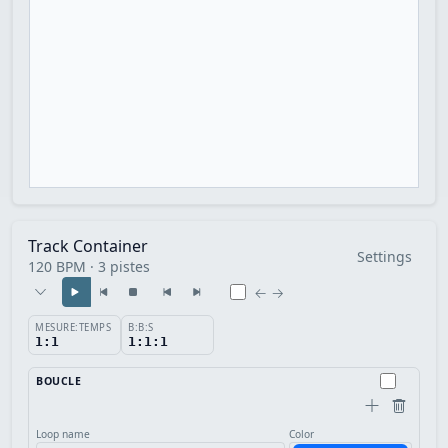
Track Container
Settings
120 BPM · 3 pistes
← →
MESURE:TEMPS
B:B:S
1:1
1:1:1
BOUCLE
Loop name
Color