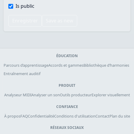
Is public
Enregistrer
Save as new
ÉDUCATION
Parcours d’apprentissage
Accords et gammes
Bibliothèque d’harmonies
Entraînement auditif
PRODUIT
Analyseur MIDI
Analyser un son
Outils producteur
Explorer visuellement
CONFIANCE
À propos
FAQ
Confidentialité
Conditions d'utilisation
Contact
Plan du site
RÉSEAUX SOCIAUX