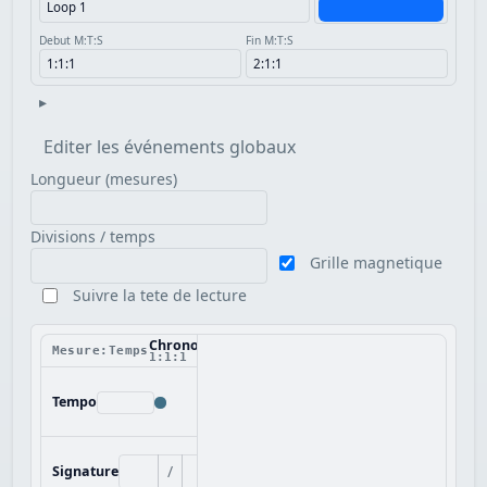
Debut M:T:S
Fin M:T:S
▸
Editer les événements globaux
Longueur (mesures)
Divisions / temps
Grille magnetique
Suivre la tete de lecture
Chronologie
Mesure:Temps
1:1:1
Tempo
/
Signature