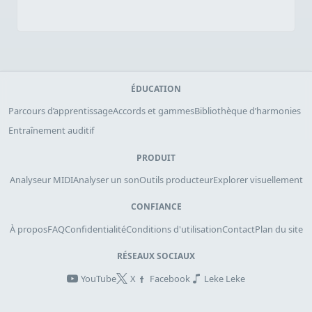
ÉDUCATION
Parcours d’apprentissage
Accords et gammes
Bibliothèque d’harmonies
Entraînement auditif
PRODUIT
Analyseur MIDI
Analyser un son
Outils producteur
Explorer visuellement
CONFIANCE
À propos
FAQ
Confidentialité
Conditions d'utilisation
Contact
Plan du site
RÉSEAUX SOCIAUX
YouTube
X
Facebook
Leke Leke