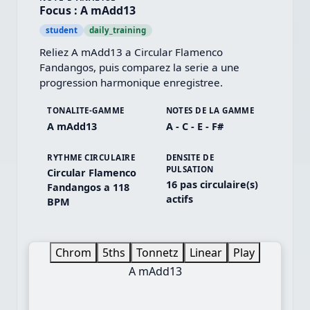
Focus : A mAdd13
student
daily_training
Reliez A mAdd13 a Circular Flamenco 
Fandangos, puis comparez la serie a une 
progression harmonique enregistree.
TONALITE-GAMME
NOTES DE LA GAMME
A mAdd13
A - C - E - F#
RYTHME CIRCULAIRE
DENSITE DE
PULSATION
Circular Flamenco
16 pas circulaire(s)
Fandangos a 118
actifs
BPM
Chrom
5ths
Tonnetz
Linear
Play
A mAdd13