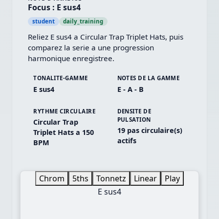
Focus : E sus4
student
daily_training
Reliez E sus4 a Circular Trap Triplet Hats, puis 
comparez la serie a une progression 
harmonique enregistree.
TONALITE-GAMME
NOTES DE LA GAMME
E sus4
E - A - B
RYTHME CIRCULAIRE
DENSITE DE
PULSATION
Circular Trap
19 pas circulaire(s)
Triplet Hats a 150
actifs
BPM
Chrom
5ths
Tonnetz
Linear
Play
E sus4