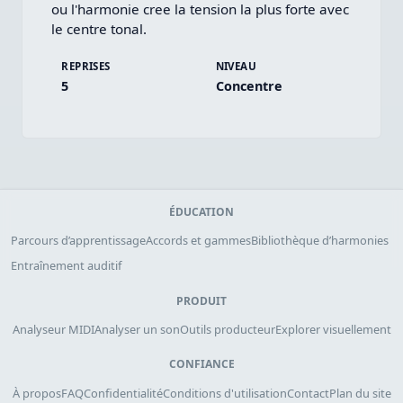
ou l'harmonie cree la tension la plus forte avec 
le centre tonal.
REPRISES
NIVEAU
5
Concentre
ÉDUCATION
Parcours d’apprentissage
Accords et gammes
Bibliothèque d’harmonies
Entraînement auditif
PRODUIT
Analyseur MIDI
Analyser un son
Outils producteur
Explorer visuellement
CONFIANCE
À propos
FAQ
Confidentialité
Conditions d'utilisation
Contact
Plan du site