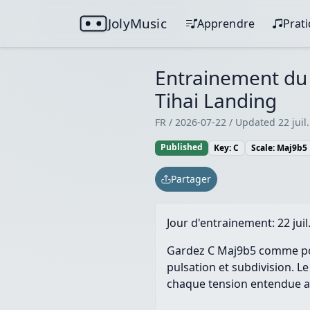
JolyMusic
Apprendre
Prat
Entrainement du j
Tihai Landing
FR / 2026-07-22 / Updated 22 juil.
Published
Key: C
Scale: Maj9b5
Partager
Jour d'entrainement:
22 juil
Gardez C Maj9b5 comme poin
pulsation et subdivision. Le
chaque tension entendue av