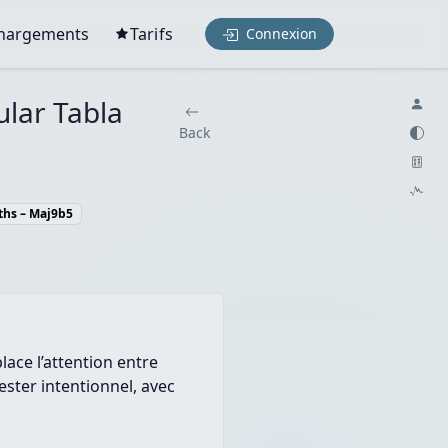
chargements
Tarifs
Connexion
ular Tabla
Back
rths – Maj9b5
ace l’attention entre
ester intentionnel, avec