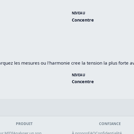
NIVEAU
Concentre
rquez les mesures ou l'harmonie cree la tension la plus forte av
NIVEAU
Concentre
PRODUIT
CONFIANCE
ur MIDI
Analyser un son
À propos
FAQ
Confidentialité