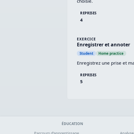
choisie.
REPRISES
4
EXERCICE
Enregistrer et annoter
Student
Home practice
Enregistrez une prise et ma
REPRISES
5
ÉDUCATION
Parcours d’apprentissage
Analyse