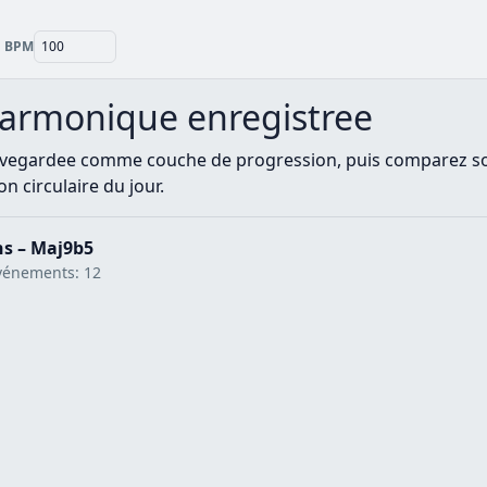
BPM
harmonique enregistree
auvegardee comme couche de progression, puis comparez 
n circulaire du jour.
hs – Maj9b5
 Événements: 12