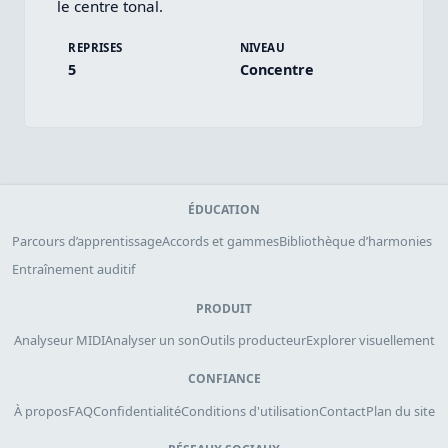
le centre tonal.
REPRISES
NIVEAU
5
Concentre
ÉDUCATION
Parcours d’apprentissage
Accords et gammes
Bibliothèque d’harmonies
Entraînement auditif
PRODUIT
Analyseur MIDI
Analyser un son
Outils producteur
Explorer visuellement
CONFIANCE
À propos
FAQ
Confidentialité
Conditions d'utilisation
Contact
Plan du site