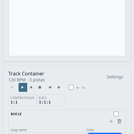
Track Container
Settings
120 BPM · 3 pistas
← →
COMPÁS:PULSO
B:B:S
1:1
1:1:1
BUCLE
Loop name
Color