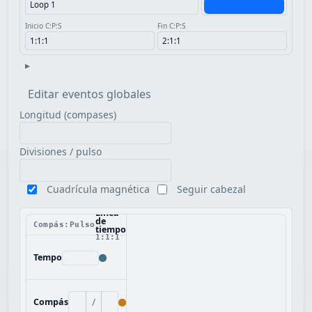
Inicio C:P:S
Fin C:P:S
▸
Editar eventos globales
Longitud (compases)
Divisiones / pulso
Cuadrícula magnética
Seguir cabezal
Línea
de
Compás:Pulso
tiempo
1:1:1
Tempo
/
Compás