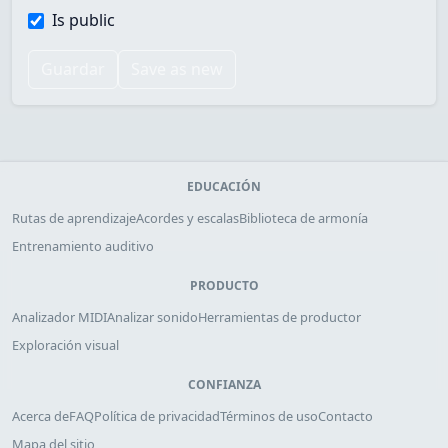
Is public
Guardar
Save as new
EDUCACIÓN
Rutas de aprendizaje
Acordes y escalas
Biblioteca de armonía
Entrenamiento auditivo
PRODUCTO
Analizador MIDI
Analizar sonido
Herramientas de productor
Exploración visual
CONFIANZA
Acerca de
FAQ
Política de privacidad
Términos de uso
Contacto
Mapa del sitio