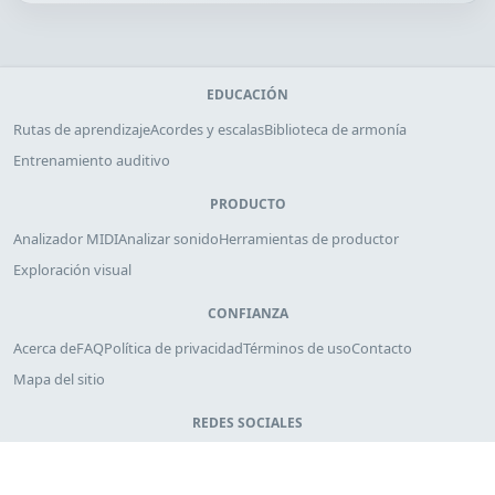
EDUCACIÓN
Rutas de aprendizaje
Acordes y escalas
Biblioteca de armonía
Entrenamiento auditivo
PRODUCTO
Analizador MIDI
Analizar sonido
Herramientas de productor
Exploración visual
CONFIANZA
Acerca de
FAQ
Política de privacidad
Términos de uso
Contacto
Mapa del sitio
REDES SOCIALES
YouTube
X
Facebook
Leke Leke