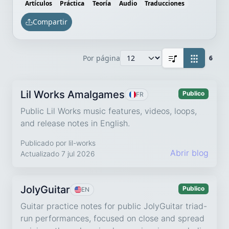
Artículos
Práctica
Teoría
Audio
Traducciones
Compartir
Por página
6
Lil Works Amalgames
Publico
FR
Public Lil Works music features, videos, loops,
and release notes in English.
Publicado por lil-works
Abrir blog
Actualizado 7 jul 2026
JolyGuitar
Publico
EN
Guitar practice notes for public JolyGuitar triad-
run performances, focused on close and spread