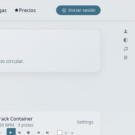
gas
Precios
Iniciar sesión
o circular.
rack Container
Settings
20 BPM · 3 pistas
← →