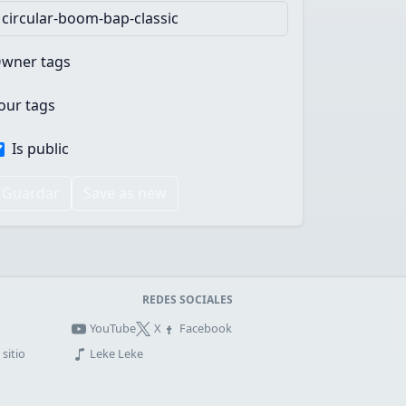
wner tags
our tags
Is public
Guardar
Save as new
REDES SOCIALES
YouTube
X
Facebook
sitio
Leke Leke