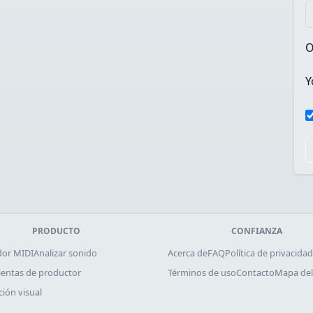
O
Y
PRODUCTO
CONFIANZA
dor MIDI
Analizar sonido
Acerca de
FAQ
Política de privacidad
entas de productor
Términos de uso
Contacto
Mapa del 
ción visual