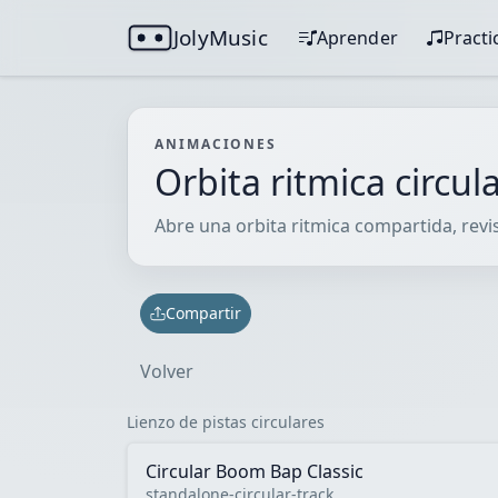
JolyMusic
Aprender
Practi
ANIMACIONES
Orbita ritmica circul
Abre una orbita ritmica compartida, revisa
Compartir
Volver
Lienzo de pistas circulares
Circular Boom Bap Classic
standalone-circular-track