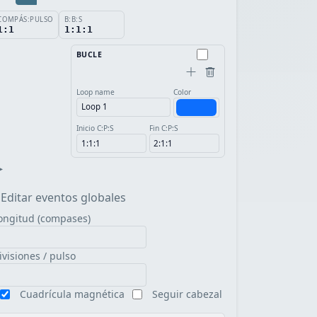
COMPÁS:PULSO
B:B:S
1:1
1:1:1
BUCLE
Loop name
Color
Inicio C:P:S
Fin C:P:S
▸
Editar eventos globales
ongitud (compases)
ivisiones / pulso
Cuadrícula magnética
Seguir cabezal