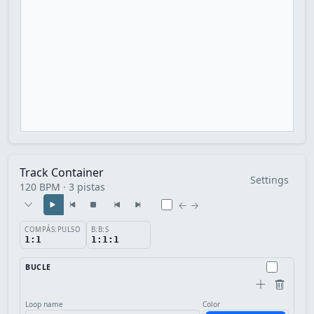
Track Container
Settings
120 BPM · 3 pistas
← →
COMPÁS:PULSO
B:B:S
1:1
1:1:1
BUCLE
Loop name
Color