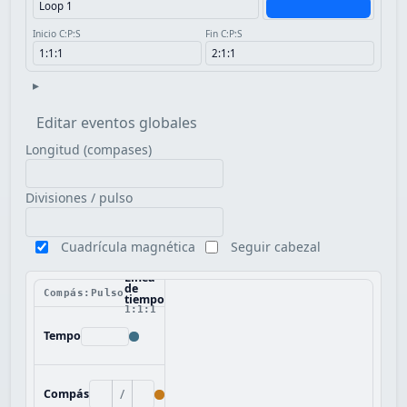
Inicio C:P:S
Fin C:P:S
▸
Editar eventos globales
Longitud (compases)
Divisiones / pulso
Cuadrícula magnética
Seguir cabezal
Línea
de
Compás:Pulso
tiempo
1:1:1
Tempo
/
Compás