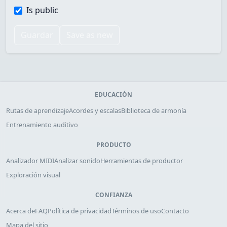
Is public
Guardar
Save as new
EDUCACIÓN
Rutas de aprendizaje
Acordes y escalas
Biblioteca de armonía
Entrenamiento auditivo
PRODUCTO
Analizador MIDI
Analizar sonido
Herramientas de productor
Exploración visual
CONFIANZA
Acerca de
FAQ
Política de privacidad
Términos de uso
Contacto
Mapa del sitio