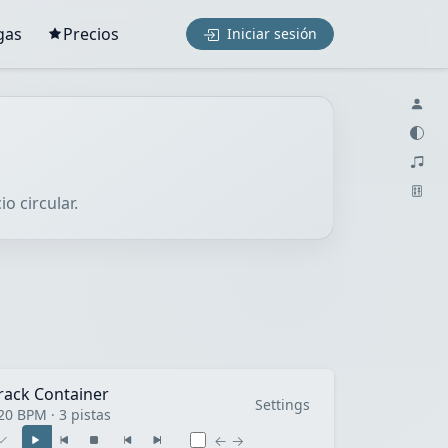
gas
Precios
Iniciar sesión
o circular.
rack Container
Settings
20 BPM · 3 pistas
← →