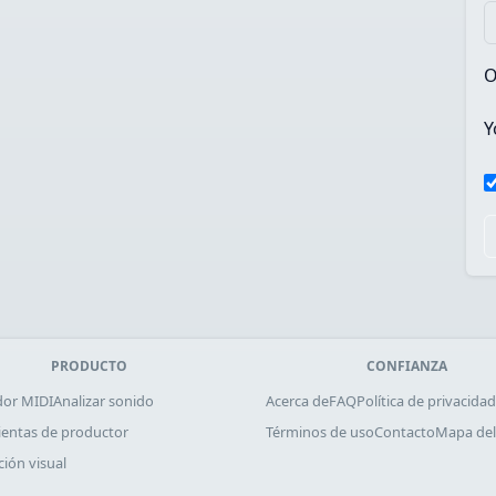
O
Y
PRODUCTO
CONFIANZA
dor MIDI
Analizar sonido
Acerca de
FAQ
Política de privacidad
entas de productor
Términos de uso
Contacto
Mapa del 
ción visual