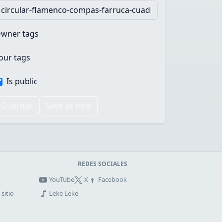
wner tags
our tags
Is public
Guardar
Save as new
REDES SOCIALES
YouTube
X
Facebook
sitio
Leke Leke