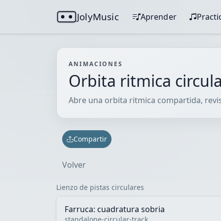
JolyMusic
Aprender
Practi
ANIMACIONES
Orbita ritmica circul
Abre una orbita ritmica compartida, revisa
Compartir
Volver
Lienzo de pistas circulares
Farruca: cuadratura sobria
standalone-circular-track