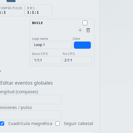
COMPÁS:PULSO
B:B:S
1:1
1:1:1
BUCLE
Loop name
Color
Inicio C:P:S
Fin C:P:S
▸
Editar eventos globales
ongitud (compases)
ivisiones / pulso
Cuadrícula magnética
Seguir cabezal