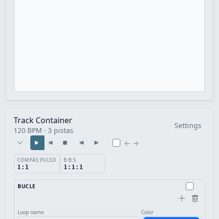
Track Container
Settings
120 BPM · 3 pistas
← →
COMPÁS:PULSO
B:B:S
1:1
1:1:1
BUCLE
Loop name
Color