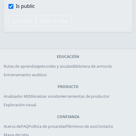
Is public
Guardar
Save as new
EDUCACIÓN
Rutas de aprendizaje
Acordes y escalas
Biblioteca de armonía
Entrenamiento auditivo
PRODUCTO
Analizador MIDI
Analizar sonido
Herramientas de productor
Exploración visual
CONFIANZA
Acerca de
FAQ
Política de privacidad
Términos de uso
Contacto
Mapa del sitio