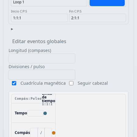
Inicio C:P:S
Fin C:P:S
▸
Editar eventos globales
Longitud (compases)
Divisiones / pulso
Cuadrícula magnética
Seguir cabezal
Línea
de
Compás:Pulso
tiempo
1:1:1
Tempo
/
Compás