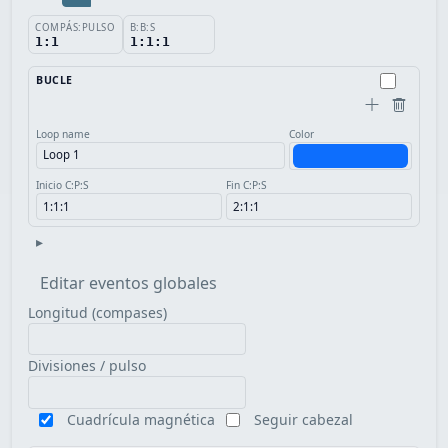
COMPÁS:PULSO
B:B:S
1:1
1:1:1
BUCLE
Loop name
Color
Inicio C:P:S
Fin C:P:S
▸
Editar eventos globales
Longitud (compases)
Divisiones / pulso
Cuadrícula magnética
Seguir cabezal