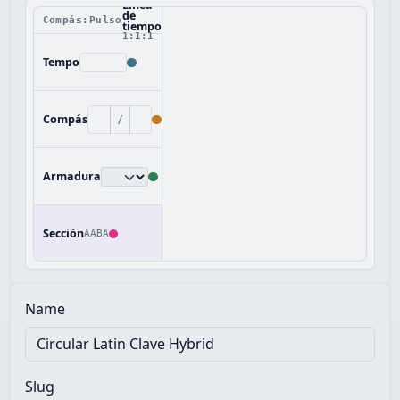
Línea
de
Compás:Pulso
tiempo
1:1:1
Tempo
/
Compás
Armadura
Sección
AABA
Name
Slug