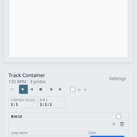
Track Container
Settings
120 BPM · 3 pistas
← →
COMPÁS:PULSO
B:B:S
1:1
1:1:1
BUCLE
Loop name
Color