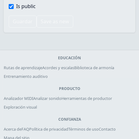
Is public
Guardar
Save as new
EDUCACIÓN
Rutas de aprendizaje
Acordes y escalas
Biblioteca de armonía
Entrenamiento auditivo
PRODUCTO
Analizador MIDI
Analizar sonido
Herramientas de productor
Exploración visual
CONFIANZA
Acerca de
FAQ
Política de privacidad
Términos de uso
Contacto
Mapa del sitio