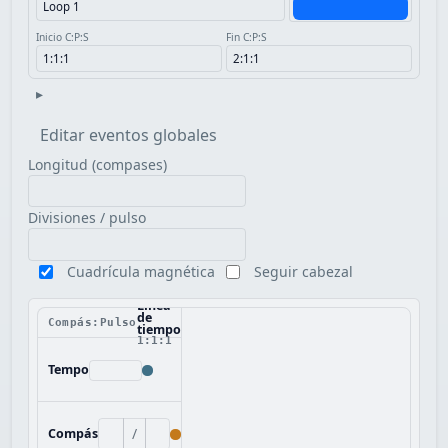
Inicio C:P:S
Fin C:P:S
▸
Editar eventos globales
Longitud (compases)
Divisiones / pulso
Cuadrícula magnética
Seguir cabezal
Línea
de
Compás:Pulso
tiempo
1:1:1
Tempo
/
Compás