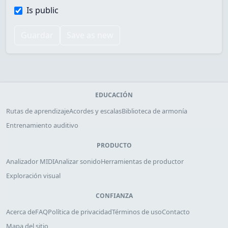
Is public
Guardar
Save as new
EDUCACIÓN
Rutas de aprendizaje
Acordes y escalas
Biblioteca de armonía
Entrenamiento auditivo
PRODUCTO
Analizador MIDI
Analizar sonido
Herramientas de productor
Exploración visual
CONFIANZA
Acerca de
FAQ
Política de privacidad
Términos de uso
Contacto
Mapa del sitio