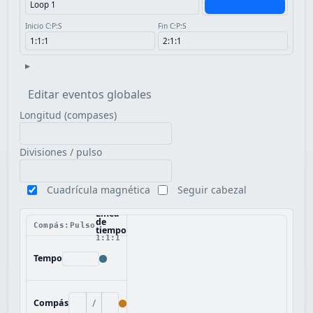
Inicio C:P:S
Fin C:P:S
▸
Editar eventos globales
Longitud (compases)
Divisiones / pulso
Cuadrícula magnética
Seguir cabezal
Línea
de
Compás:Pulso
tiempo
1:1:1
Tempo
/
Compás