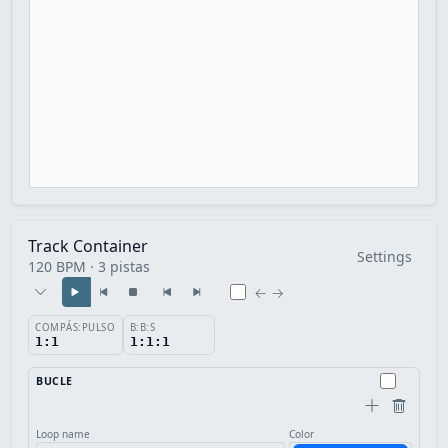
Track Container
Settings
120 BPM · 3 pistas
← →
COMPÁS:PULSO
B:B:S
1:1
1:1:1
BUCLE
Loop name
Color