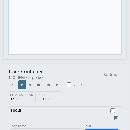
Track Container
Settings
120 BPM · 3 pistas
← →
COMPÁS:PULSO
B:B:S
1:1
1:1:1
BUCLE
Loop name
Color