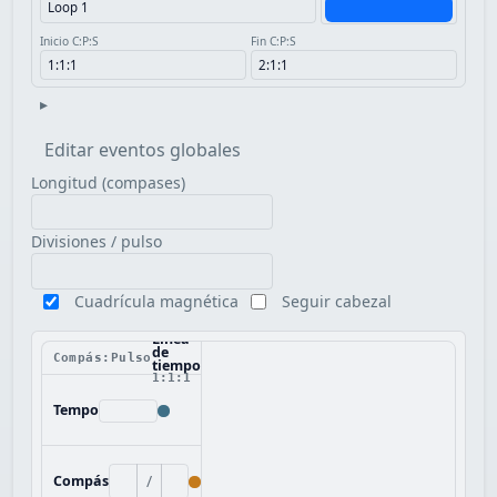
Inicio C:P:S
Fin C:P:S
▸
Editar eventos globales
Longitud (compases)
Divisiones / pulso
Cuadrícula magnética
Seguir cabezal
Línea
de
Compás:Pulso
tiempo
1:1:1
Tempo
/
Compás