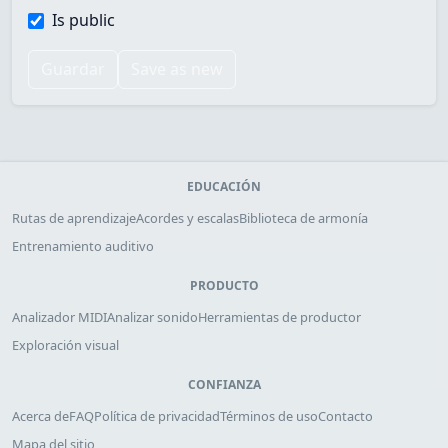
Is public
Guardar
Save as new
EDUCACIÓN
Rutas de aprendizaje
Acordes y escalas
Biblioteca de armonía
Entrenamiento auditivo
PRODUCTO
Analizador MIDI
Analizar sonido
Herramientas de productor
Exploración visual
CONFIANZA
Acerca de
FAQ
Política de privacidad
Términos de uso
Contacto
Mapa del sitio