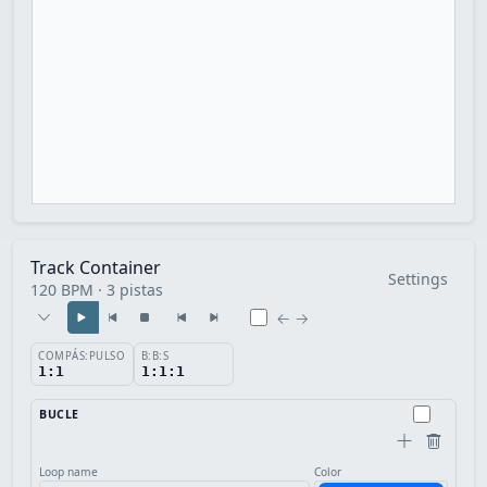
Track Container
Settings
120 BPM · 3 pistas
← →
COMPÁS:PULSO
B:B:S
1:1
1:1:1
BUCLE
Loop name
Color