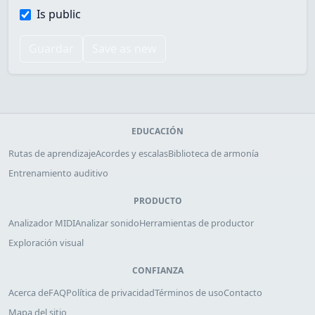
Is public
Guardar
Save as new
EDUCACIÓN
Rutas de aprendizaje
Acordes y escalas
Biblioteca de armonía
Entrenamiento auditivo
PRODUCTO
Analizador MIDI
Analizar sonido
Herramientas de productor
Exploración visual
CONFIANZA
Acerca de
FAQ
Política de privacidad
Términos de uso
Contacto
Mapa del sitio