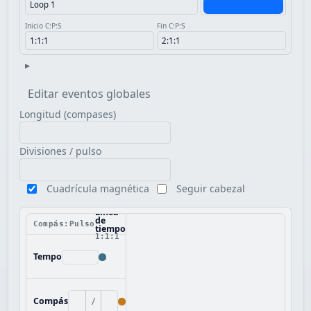
Inicio C:P:S
Fin C:P:S
▸
Editar eventos globales
Longitud (compases)
Divisiones / pulso
Cuadrícula magnética
Seguir cabezal
Línea
de
Compás:Pulso
tiempo
1:1:1
Tempo
/
Compás