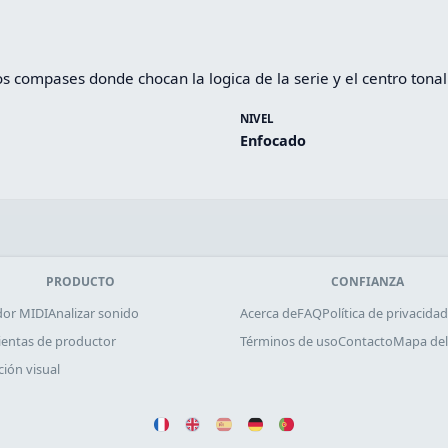
 compases donde chocan la logica de la serie y el centro tonal
NIVEL
Enfocado
PRODUCTO
CONFIANZA
dor MIDI
Analizar sonido
Acerca de
FAQ
Política de privacidad
entas de productor
Términos de uso
Contacto
Mapa del 
ción visual