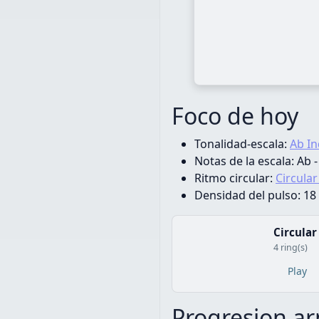
Foco de hoy
Tonalidad-escala:
Ab In
Notas de la escala:
Ab -
Ritmo circular:
Circula
Densidad del pulso:
18 
Circular
4 ring(s)
Play
Progresion a