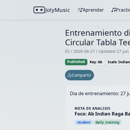
JolyMusic
Aprender
Practi
Entrenamiento di
Circular Tabla Te
ES / 2026-06-27 / Updated 27 jun
Published
Key: Ab
Scale: India
Compartir
Dia de entrenamiento:
27 j
NOTA DE ANALISIS
Foco: Ab Indian Raga Ba
student
daily_training