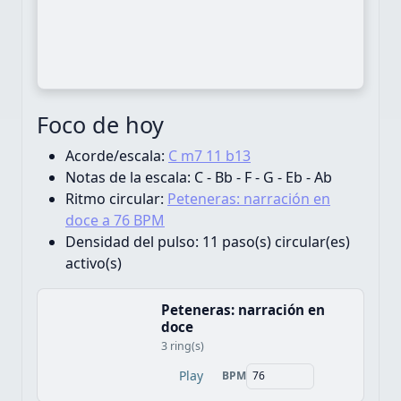
Foco de hoy
Acorde/escala:
C m7 11 b13
Notas de la escala:
C - Bb - F - G - Eb - Ab
Ritmo circular:
Peteneras: narración en
doce a 76 BPM
Densidad del pulso:
11 paso(s) circular(es)
activo(s)
Peteneras: narración en
doce
3 ring(s)
Play
BPM